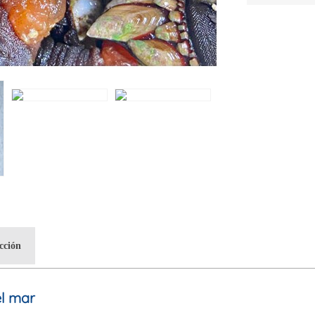
cción
el mar