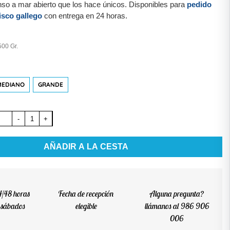
nso a mar abierto que los hace únicos. Disponibles para
pedido
isco gallego
con entrega en 24 horas.
500 Gr.
MEDIANO
GRANDE
-
+
AÑADIR A LA CESTA
4/48 horas
Fecha de recepción
Alguna pregunta?
s sábados
elegible
llámanos al 986 906
006